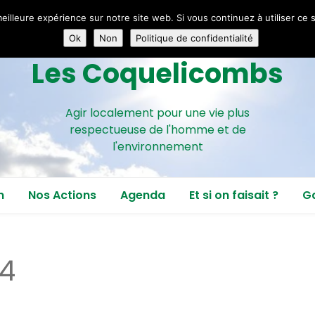
eilleure expérience sur notre site web. Si vous continuez à utiliser ce
Ok
Non
Politique de confidentialité
Les Coquelicombs
Agir localement pour une vie plus
respectueuse de l'homme et de
l'environnement
n
Nos Actions
Agenda
Et si on faisait ?
Ga
nous ?
Lettres d’interpellation de
notre députée
4
ssociation
Participation aux Vergers
ter
Vivants de Lieusaint