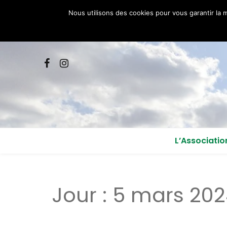
Nous utilisons des cookies pour vous garantir la m
L’Associatio
Qui sommes 
Jour :
5 mars 202
Adhérez à l’a
Nous contac