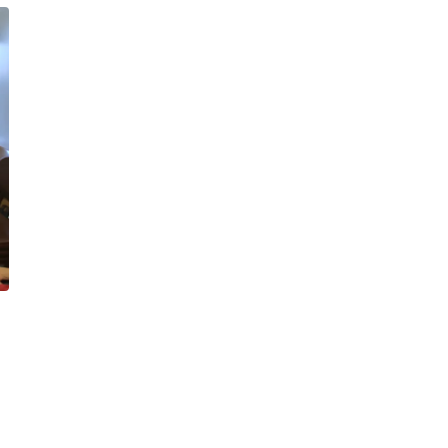
ales
Droits de l’arbre à Combs
Ramassage des déchets
Dessine moi la nature 2019
Village Alternatiba 2019